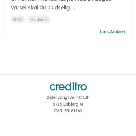
varsel skal du pludselig ...
KYC
Hvidvask
Læs Artiklen
Østervangsvej 4C 1.th
6715 Esbjerg N
CVR: 39181169