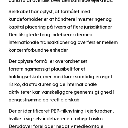
opnå fuldt overblik over den samlede ejerkreds.
Selskabet har oplyst, at formålet med
kundeforholdet er at håndtere investeringer og
kapital placering på tværs af flere jurisdiktioner.
Den tilsigtede brug indebærer dermed
internationale transaktioner og overførsler mellem
koncernforbundne enheder.
Det oplyste formål er overordnet set
forretningsmæssigt plausibelt for et
holdingselskab, men medfører samtidig en øget
risiko, da strukturen og de internationale
aktiviteter kan vanskeliggøre gennemsigtighed i
pengestrømme og reelt ejerskab.
Der er identificeret PEP-tilknytning i ejerkredsen,
hvilket i sig selv indebærer en forhøjet risiko.
Derudover foreligger negativ medieomtale