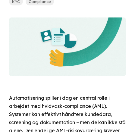
KYC
Compliance
underlagt
Comply?
economic
hvidvaskloven.
Udregn din
besparelse her.
UNIK
Legis365
Automatisering spiller i dag en central rolle i
arbejdet med hvidvask-compliance (AML).
Systemer kan effektivt håndtere kundedata,
screening og dokumentation – men de kan ikke stå
alene. Den endelige AML-risikovurdering kræver