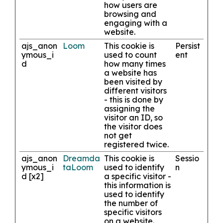
how users are
browsing and
engaging with a
website.
ajs_anon
Loom
This cookie is
Persist
ymous_i
used to count
ent
d
how many times
a website has
been visited by
different visitors
- this is done by
assigning the
visitor an ID, so
the visitor does
not get
registered twice.
ajs_anon
Dreamda
This cookie is
Sessio
ymous_i
ta
Loom
used to identify
n
d [x2]
a specific visitor -
this information is
used to identify
the number of
specific visitors
on a website.