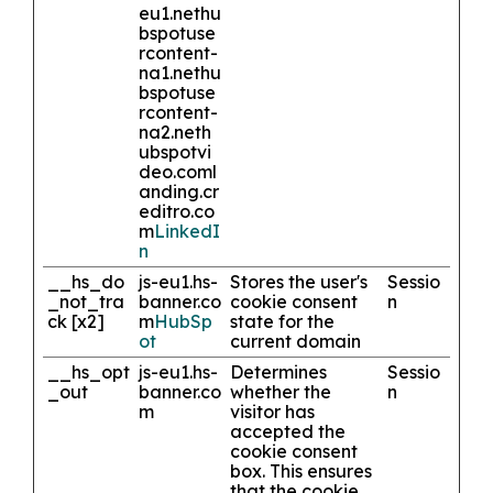
eu1.net
hu
bspotuse
rcontent-
na1.net
hu
bspotuse
rcontent-
na2.net
h
ubspotvi
deo.com
l
anding.cr
editro.co
m
LinkedI
n
__hs_do
js-eu1.hs-
Stores the user's
Sessio
_not_tra
banner.co
cookie consent
n
ck [x2]
m
HubSp
state for the
ot
current domain
__hs_opt
js-eu1.hs-
Determines
Sessio
_out
banner.co
whether the
n
m
visitor has
accepted the
cookie consent
box. This ensures
that the cookie