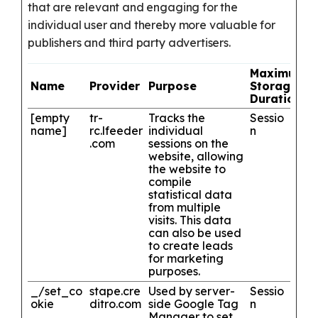
that are relevant and engaging for the
individual user and thereby more valuable for
publishers and third party advertisers.
Maximum
Name
Provider
Purpose
Storage
Duration
[empty
tr-
Tracks the
Sessio
name]
rc.lfeeder
individual
n
.com
sessions on the
website, allowing
the website to
compile
statistical data
from multiple
visits. This data
can also be used
to create leads
for marketing
purposes.
_/set_co
stape.cre
Used by server-
Sessio
okie
ditro.com
side Google Tag
n
Manager to set