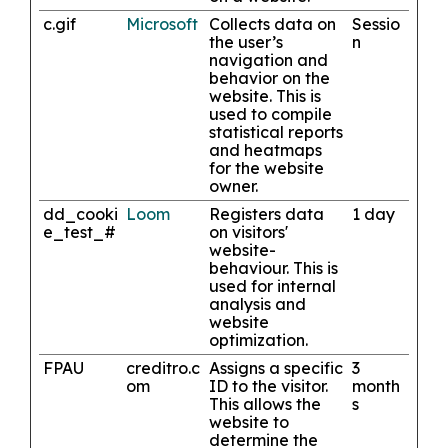
c.gif
Microsoft
Collects data on
Sessio
the user’s
n
navigation and
behavior on the
website. This is
used to compile
statistical reports
and heatmaps
for the website
owner.
dd_cooki
Loom
Registers data
1 day
e_test_#
on visitors'
website-
behaviour. This is
used for internal
analysis and
website
optimization.
FPAU
creditro.c
Assigns a specific
3
om
ID to the visitor.
month
This allows the
s
website to
determine the