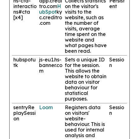
hs-cta-
app.credi
Collects statistics
Persist
interactio
tro.com
H
on the visitor's
ent
ns#cta
ubSpot
ky
visits to the
[x4]
c.creditro
website, such as
.com
the number of
visits, average
time spent on the
website and
what pages have
been read.
hubspotu
js-eu1.hs-
Sets a unique ID
Sessio
tk
banner.co
for the session.
n
m
This allows the
website to obtain
data on visitor
behaviour for
statistical
purposes.
sentryRe
Loom
Registers data
Sessio
playSessi
on visitors'
n
on
website-
behaviour. This is
used for internal
analysis and