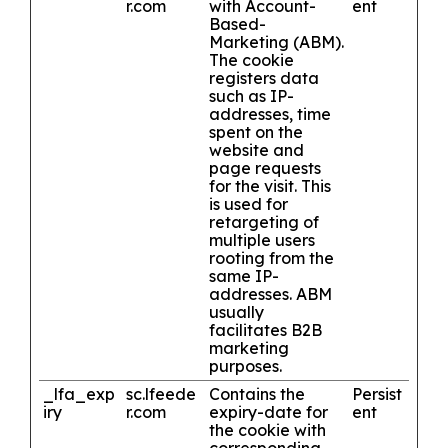
r.com
with Account-
ent
Based-
Marketing (ABM).
The cookie
registers data
such as IP-
addresses, time
spent on the
website and
page requests
for the visit. This
is used for
retargeting of
multiple users
rooting from the
same IP-
addresses. ABM
usually
facilitates B2B
marketing
purposes.
_lfa_exp
sc.lfeede
Contains the
Persist
iry
r.com
expiry-date for
ent
the cookie with