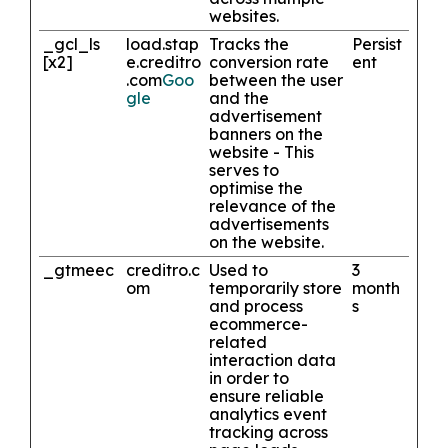
websites.
_gcl_ls
load.stap
Tracks the
Persist
[x2]
e.creditro
conversion rate
ent
.com
Goo
between the user
gle
and the
advertisement
banners on the
website - This
serves to
optimise the
relevance of the
advertisements
on the website.
_gtmeec
creditro.c
Used to
3
om
temporarily store
month
and process
s
ecommerce-
related
interaction data
in order to
ensure reliable
analytics event
tracking across