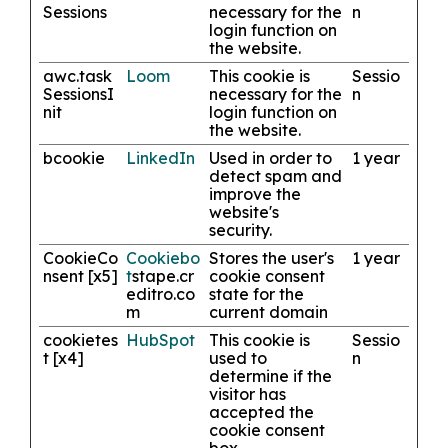
Sessions
necessary for the
n
login function on
the website.
awc.task
Loom
This cookie is
Sessio
SessionsI
necessary for the
n
nit
login function on
the website.
bcookie
LinkedIn
Used in order to
1 year
detect spam and
improve the
website's
security.
CookieCo
Cookiebo
Stores the user's
1 year
nsent [x5]
t
stape.cr
cookie consent
editro.co
state for the
m
current domain
cookietes
HubSpot
This cookie is
Sessio
t [x4]
used to
n
determine if the
visitor has
accepted the
cookie consent