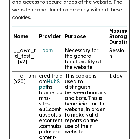
and access to secure areas of the website. The
website cannot function properly without these
cookies.
Maximum
Name
Provider
Purpose
Storage
Duration
__awc_t
Loom
Necessary for
Sessio
ld_test_
the general
n
_ [x2]
functionality of
the website.
__cf_bm
creditro.c
This cookie is
1 day
[x20]
om
HubS
used to
pot
hs-
distinguish
banner.co
between humans
m
hs-
and bots. This is
sites-
beneficial for the
eu1.com
h
website, in order
ubspotus
to make valid
ercontent
reports on the
.com
hubs
use of their
potuserc
website.
ontent-