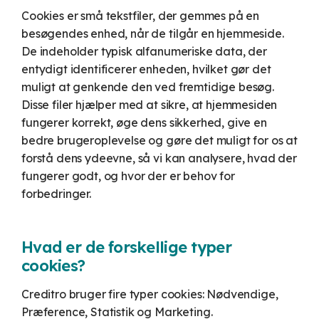
underlagt
Comply?
Cookies er små tekstfiler, der gemmes på en
economic
hvidvaskloven.
Udregn din
besøgendes enhed, når de tilgår en hjemmeside.
besparelse her.
UNIK
De indeholder typisk alfanumeriske data, der
entydigt identificerer enheden, hvilket gør det
Legis365
muligt at genkende den ved fremtidige besøg.
Disse filer hjælper med at sikre, at hjemmesiden
fungerer korrekt, øge dens sikkerhed, give en
bedre brugeroplevelse og gøre det muligt for os at
forstå dens ydeevne, så vi kan analysere, hvad der
fungerer godt, og hvor der er behov for
forbedringer.
Hvad er de forskellige typer
cookies?
Creditro bruger fire typer cookies: Nødvendige,
Præference, Statistik og Marketing.