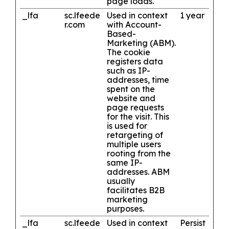
page loads.
_lfa
sc.lfeede
Used in context
1 year
r.com
with Account-
Based-
Marketing (ABM).
The cookie
registers data
such as IP-
addresses, time
spent on the
website and
page requests
for the visit. This
is used for
retargeting of
multiple users
rooting from the
same IP-
addresses. ABM
usually
facilitates B2B
marketing
purposes.
_lfa
sc.lfeede
Used in context
Persist