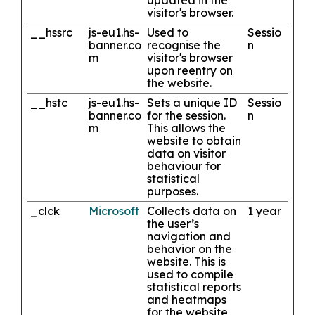
updated in the
visitor's browser.
__hssrc
js-eu1.hs-
Used to
Sessio
banner.co
recognise the
n
m
visitor's browser
upon reentry on
the website.
__hstc
js-eu1.hs-
Sets a unique ID
Sessio
banner.co
for the session.
n
m
This allows the
website to obtain
data on visitor
behaviour for
statistical
purposes.
_clck
Microsoft
Collects data on
1 year
the user’s
navigation and
behavior on the
website. This is
used to compile
statistical reports
and heatmaps
for the website