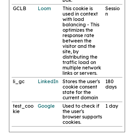
box.
GCLB
Loom
This cookie is
Sessio
used in context
n
with load
balancing - This
optimizes the
response rate
between the
visitor and the
site, by
distributing the
traffic load on
multiple network
links or servers.
li_gc
LinkedIn
Stores the user's
180
cookie consent
days
state for the
current domain
test_coo
Google
Used to check if
1 day
kie
the user's
browser supports
cookies.