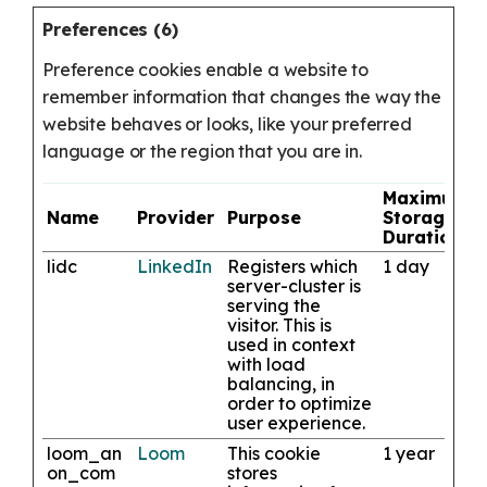
Preferences (6)
Preference cookies enable a website to
remember information that changes the way the
website behaves or looks, like your preferred
language or the region that you are in.
Maximum
Name
Provider
Purpose
Storage
Duration
lidc
LinkedIn
Registers which
1 day
server-cluster is
serving the
visitor. This is
used in context
with load
balancing, in
order to optimize
user experience.
loom_an
Loom
This cookie
1 year
on_com
stores