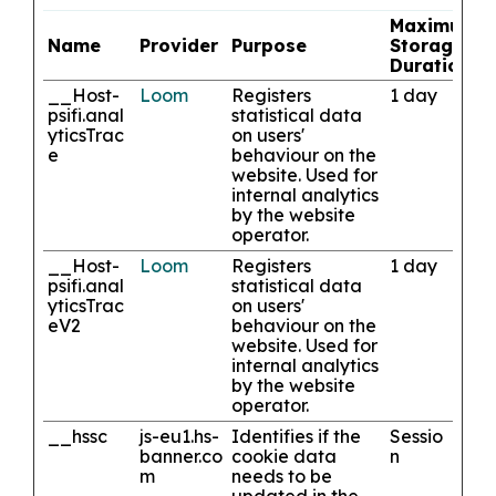
Maximum
Name
Provider
Purpose
Storage
Duration
__Host-
Loom
Registers
1 day
psifi.anal
statistical data
yticsTrac
on users'
e
behaviour on the
website. Used for
internal analytics
by the website
operator.
__Host-
Loom
Registers
1 day
psifi.anal
statistical data
yticsTrac
on users'
eV2
behaviour on the
website. Used for
internal analytics
by the website
operator.
__hssc
js-eu1.hs-
Identifies if the
Sessio
banner.co
cookie data
n
m
needs to be