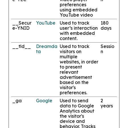
preferences
using embedded
YouTube video
__Secur
YouTube
Used to track
180
e-YNID
user’s interaction
days
with embedded
content.
__tld__
Dreamda
Used to track
Sessio
ta
visitors on
n
multiple
websites, in order
to present
relevant
advertisement
based on the
visitor's
preferences.
_ga
Google
Used to send
2
data to Google
years
Analytics about
the visitor's
device and
behavior. Tracks