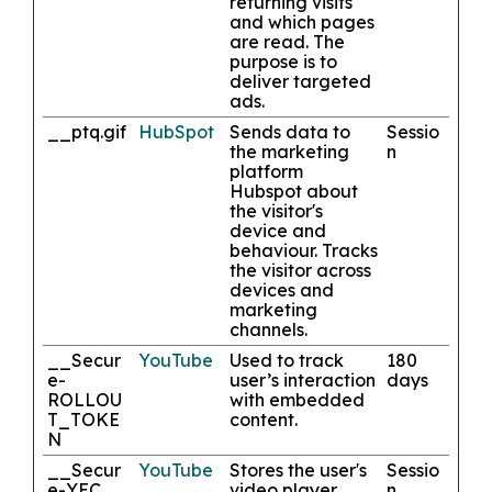
returning visits
and which pages
are read. The
purpose is to
deliver targeted
ads.
__ptq.gif
HubSpot
Sends data to
Sessio
the marketing
n
platform
Hubspot about
the visitor's
device and
behaviour. Tracks
the visitor across
devices and
marketing
channels.
__Secur
YouTube
Used to track
180
e-
user’s interaction
days
ROLLOU
with embedded
T_TOKE
content.
N
__Secur
YouTube
Stores the user's
Sessio
e-YEC
video player
n