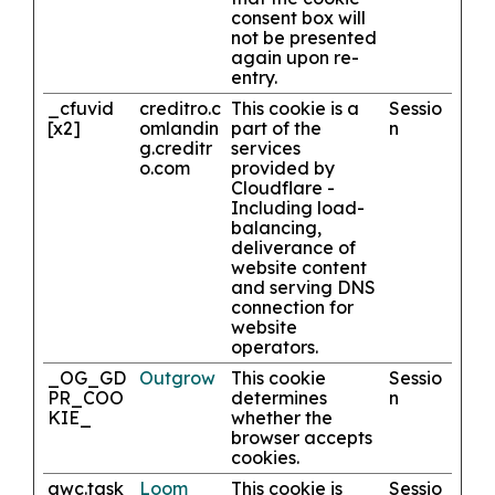
consent box will
not be presented
again upon re-
entry.
_cfuvid
creditro.c
This cookie is a
Sessio
[x2]
om
landin
part of the
n
g.creditr
services
o.com
provided by
Cloudflare -
Including load-
balancing,
deliverance of
website content
and serving DNS
connection for
website
operators.
_OG_GD
Outgrow
This cookie
Sessio
PR_COO
determines
n
KIE_
whether the
browser accepts
cookies.
awc.task
Loom
This cookie is
Sessio