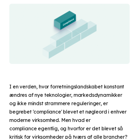
underlagt
Comply?
economic
hvidvaskloven.
Udregn din
besparelse her.
UNIK
Legis365
I en verden, hvor forretningslandskabet konstant
ændres af nye teknologier, markedsdynamikker
og ikke mindst strammere reguleringer, er
begrebet 'compliance' blevet et nøgleord i enhver
moderne virksomhed. Men hvad er
compliance egentlig, og hvorfor er det blevet så
kritisk for virksomheder på tværs af alle brancher?